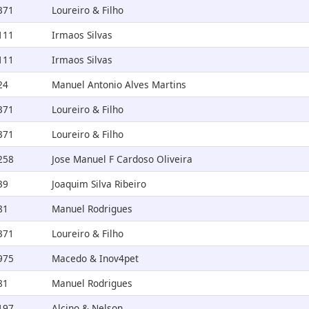
371
Loureiro & Filho
111
Irmaos Silvas
111
Irmaos Silvas
24
Manuel Antonio Alves Martins
371
Loureiro & Filho
371
Loureiro & Filho
258
Jose Manuel F Cardoso Oliveira
39
Joaquim Silva Ribeiro
81
Manuel Rodrigues
371
Loureiro & Filho
975
Macedo & Inov4pet
81
Manuel Rodrigues
197
Alcino & Nelson