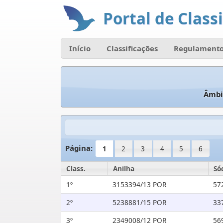
Portal de Classi
Início
Classificações
Regulamento
Âmbi
Página:
1
2
3
4
5
6
Class.
Anilha
Só
1º
3153394/13 POR
57
2º
5238881/15 POR
33
3º
2349008/12 POR
56