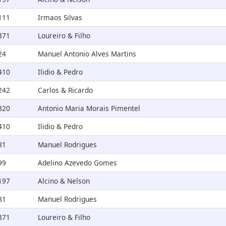
111
Irmaos Silvas
371
Loureiro & Filho
24
Manuel Antonio Alves Martins
410
Ilidio & Pedro
242
Carlos & Ricardo
820
Antonio Maria Morais Pimentel
410
Ilidio & Pedro
81
Manuel Rodrigues
99
Adelino Azevedo Gomes
197
Alcino & Nelson
81
Manuel Rodrigues
371
Loureiro & Filho