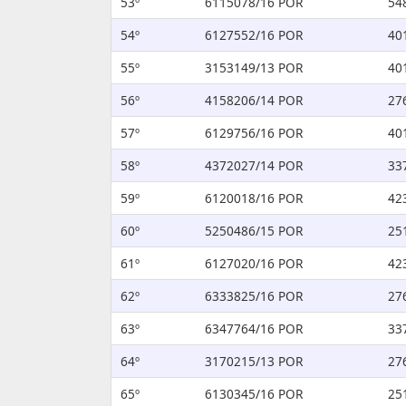
53º
6115078/16 POR
54
54º
6127552/16 POR
40
55º
3153149/13 POR
40
56º
4158206/14 POR
27
57º
6129756/16 POR
40
58º
4372027/14 POR
33
59º
6120018/16 POR
42
60º
5250486/15 POR
25
61º
6127020/16 POR
42
62º
6333825/16 POR
27
63º
6347764/16 POR
33
64º
3170215/13 POR
27
65º
6130345/16 POR
25