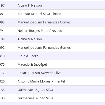
197
Alcino & Nelson
68
Augusto Manuel Silva Tinoco
092
Manuel Joaquim Fernandes Gomes
79
Nelson Borges Pinto Azevedo
197
Alcino & Nelson
092
Manuel Joaquim Fernandes Gomes
410
Ilidio & Pedro
975
Macedo & Inov4pet
177
Cesar Augusto Azevedo Silva
820
Antonio Maria Morais Pimentel
133
Guimaraes & Joao Silva
133
Guimaraes & Joao Silva