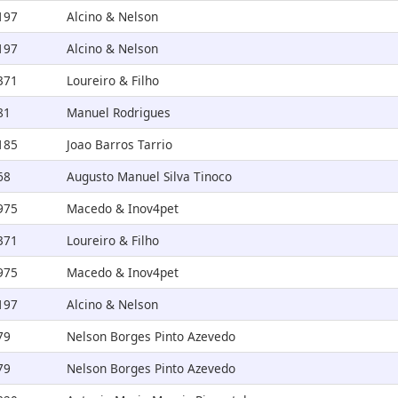
197
Alcino & Nelson
197
Alcino & Nelson
371
Loureiro & Filho
81
Manuel Rodrigues
185
Joao Barros Tarrio
68
Augusto Manuel Silva Tinoco
975
Macedo & Inov4pet
371
Loureiro & Filho
975
Macedo & Inov4pet
197
Alcino & Nelson
79
Nelson Borges Pinto Azevedo
79
Nelson Borges Pinto Azevedo