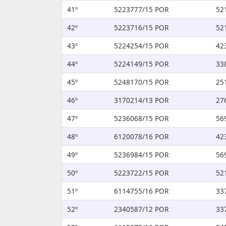
41º
5223777/15 POR
52
42º
5223716/15 POR
52
43º
5224254/15 POR
42
44º
5224149/15 POR
33
45º
5248170/15 POR
25
46º
3170214/13 POR
27
47º
5236068/15 POR
56
48º
6120078/16 POR
42
49º
5236984/15 POR
56
50º
5223722/15 POR
52
51º
6114755/16 POR
33
52º
2340587/12 POR
33