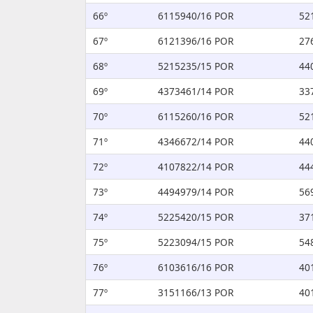
66º
6115940/16 POR
52
67º
6121396/16 POR
27
68º
5215235/15 POR
44
69º
4373461/14 POR
33
70º
6115260/16 POR
52
71º
4346672/14 POR
44
72º
4107822/14 POR
44
73º
4494979/14 POR
56
74º
5225420/15 POR
37
75º
5223094/15 POR
54
76º
6103616/16 POR
40
77º
3151166/13 POR
40