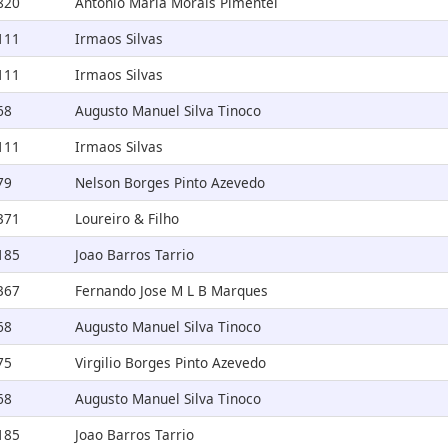
820
Antonio Maria Morais Pimentel
111
Irmaos Silvas
111
Irmaos Silvas
68
Augusto Manuel Silva Tinoco
111
Irmaos Silvas
79
Nelson Borges Pinto Azevedo
371
Loureiro & Filho
185
Joao Barros Tarrio
367
Fernando Jose M L B Marques
68
Augusto Manuel Silva Tinoco
75
Virgilio Borges Pinto Azevedo
68
Augusto Manuel Silva Tinoco
185
Joao Barros Tarrio