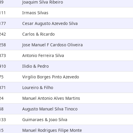
39
Joaquim Silva Ribeiro
111
Irmaos Silvas
177
Cesar Augusto Azevedo Silva
242
Carlos & Ricardo
258
Jose Manuel F Cardoso Oliveira
873
Antonio Ferreira Silva
410
Ilidio & Pedro
75
Virgilio Borges Pinto Azevedo
371
Loureiro & Filho
24
Manuel Antonio Alves Martins
68
Augusto Manuel Silva Tinoco
133
Guimaraes & Joao Silva
15
Manuel Rodrigues Filipe Monte