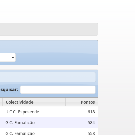
squisar:
Colectividade
Pontos
U.C.C. Esposende
618
G.C. Famalicão
584
G.C. Famalicão
558