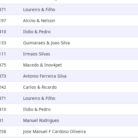
371
Loureiro & Filho
197
Alcino & Nelson
410
Ilidio & Pedro
133
Guimaraes & Joao Silva
111
Irmaos Silvas
975
Macedo & Inov4pet
873
Antonio Ferreira Silva
242
Carlos & Ricardo
371
Loureiro & Filho
410
Ilidio & Pedro
81
Manuel Rodrigues
258
Jose Manuel F Cardoso Oliveira