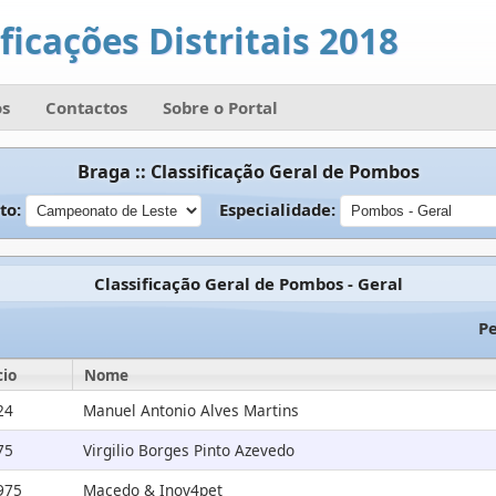
ficações Distritais 2018
s
Contactos
Sobre o Portal
Braga :: Classificação Geral de Pombos
to:
Especialidade:
Classificação Geral de Pombos - Geral
Pe
cio
Nome
24
Manuel Antonio Alves Martins
75
Virgilio Borges Pinto Azevedo
975
Macedo & Inov4pet